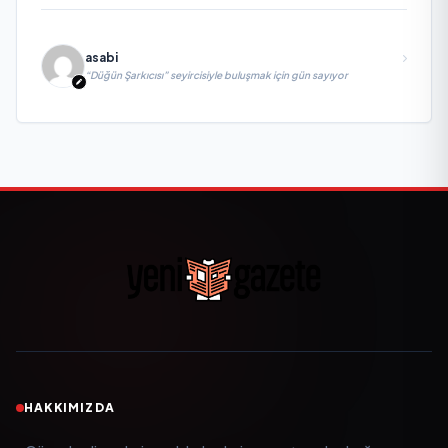
asabi
“Düğün Şarkıcısı” seyircisiyle buluşmak için gün sayıyor
HAKKIMIZDA