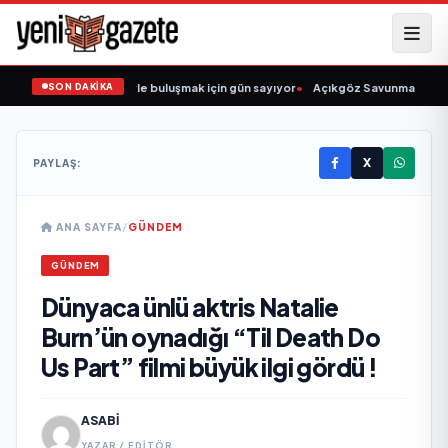
SON DAKİKA
 Şarkıcısı” seyircisiyle buluşmak için gün sayıyor
•
Açıkgöz Savunma Sanayi AŞ
X
PAYLAŞ:
ANA SAYFA
/
GÜNDEM
GÜNDEM
Dünyaca ünlü aktris Natalie
Burn’ün oynadığı “Til Death Do
Us Part” filmi büyük ilgi gördü !
ASABI
YAZAR / EDITÖR