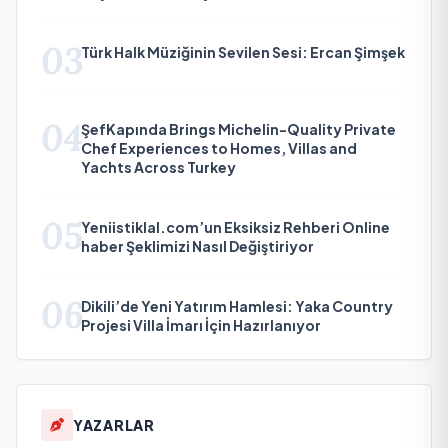
03
Türk Halk Müziğinin Sevilen Sesi: Ercan Şimşek
04
ŞefKapında Brings Michelin-Quality Private
Chef Experiences to Homes, Villas and
Yachts Across Turkey
05
Yeniistiklal.com’un Eksiksiz Rehberi Online
haber Şeklimizi Nasıl Değiştiriyor
06
Dikili’de Yeni Yatırım Hamlesi: Yaka Country
Projesi Villa İmarı İçin Hazırlanıyor
YAZARLAR