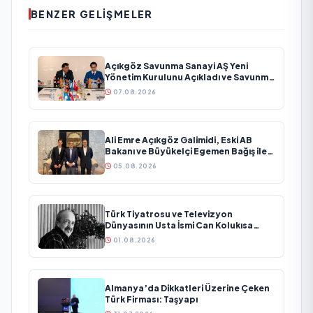
BENZER GELIŞMELER
Açıkgöz Savunma Sanayi AŞ Yeni
Yönetim Kurulunu Açıkladı ve Savunma
Sanayinde Küresel Vizyon Vurgusu
07.08.2026
Ali Emre Açıkgöz Galimidi, Eski AB
Bakanı ve Büyükelçi Egemen Bağış ile
Bir Araya Geldi
05.08.2026
Türk Tiyatrosu ve Televizyon
Dünyasının Usta İsmi Can Kolukısa
Hayatını Kaybetti
01.08.2026
Almanya’da Dikkatleri Üzerine Çeken
Türk Firması: Taşyapı