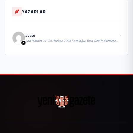
YAZARLAR
asabi
Şok Market 24-30 Haziran 2026 Kataloğu: Yaza Özel İndirimlere
Hazır Mısınız?