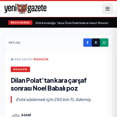
SON DAKİKA
ket 24-30 Haziran 2026 Kataloğu: Yaza Özel İndirimlere Hazır Mısınız?
•
BİM'i
X
PAYLAŞ:
ANA SAYFA
/
MAGAZIN
MAGAZIN
Dilan Polat’tan kara çarşaf
sonrası Noel Babalı poz
Evini süslemek için 250 bin TL ödemiş.
ASABI