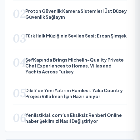
02
Proton Güvenlik Kamera Sistemleri Üst Düzey
Güvenlik Sağlayın
03
Türk Halk Müziğinin Sevilen Sesi: Ercan Şimşek
04
ŞefKapında Brings Michelin-Quality Private
Chef Experiences to Homes, Villas and
Yachts Across Turkey
05
Dikili’de Yeni Yatırım Hamlesi: Yaka Country
Projesi Villa İmarı İçin Hazırlanıyor
06
Yeniistiklal.com’un Eksiksiz Rehberi Online
haber Şeklimizi Nasıl Değiştiriyor