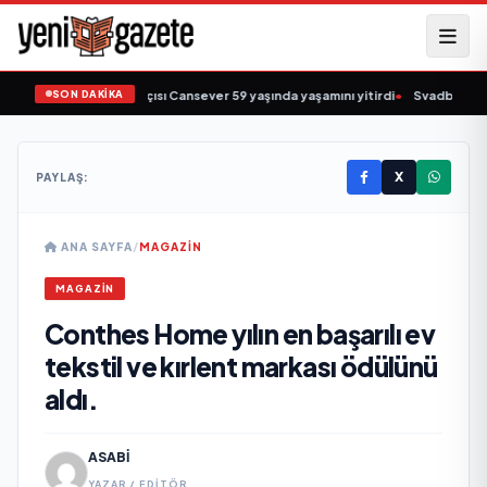
SON DAKİKA
ziğin sevilen sanatçısı Cansever 59 yaşında yaşamını yitirdi
•
Svadba Zincirle
X
PAYLAŞ:
ANA SAYFA
/
MAGAZIN
MAGAZIN
Conthes Home yılın en başarılı ev
tekstil ve kırlent markası ödülünü
aldı.
ASABI
YAZAR / EDITÖR