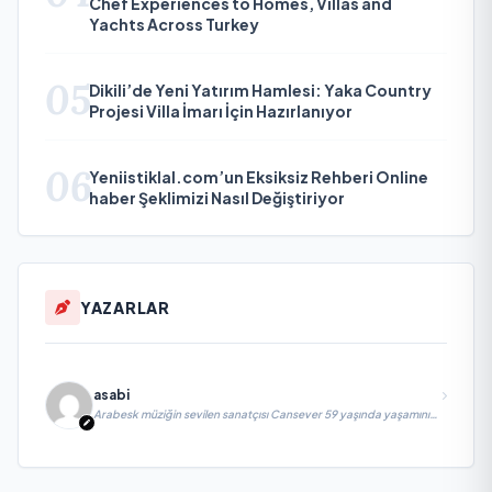
Chef Experiences to Homes, Villas and
Yachts Across Turkey
05
Dikili’de Yeni Yatırım Hamlesi: Yaka Country
Projesi Villa İmarı İçin Hazırlanıyor
06
Yeniistiklal.com’un Eksiksiz Rehberi Online
haber Şeklimizi Nasıl Değiştiriyor
YAZARLAR
asabi
Arabesk müziğin sevilen sanatçısı Cansever 59 yaşında yaşamını
yitirdi