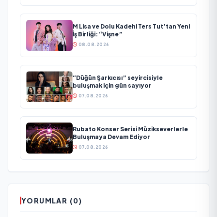
M Lisa ve Dolu Kadehi Ters Tut’tan Yeni
İş Birliği: “Vişne”
08.08.2026
“Düğün Şarkıcısı” seyircisiyle
buluşmak için gün sayıyor
07.08.2026
Rubato Konser Serisi Müzikseverlerle
Buluşmaya Devam Ediyor
07.08.2026
YORUMLAR (0)