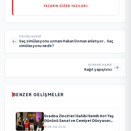
YAZARIN DİĞER YAZILARI
ÖNCEKI HABER
Saç simülasyonu uzmanı Hakan Doman anlatıyor… Saç
simülasyonu nedir?
SONRAKI HABER
Kağıt yapıştırıcı
BENZER GELIŞMELER
Svadba Zincirleri Sahibi Semih Hot Yaş
Gününü Sanat ve Cemiyet Dünyasının
Ünlü İsimleriyle Kutladı!
08.08.2026