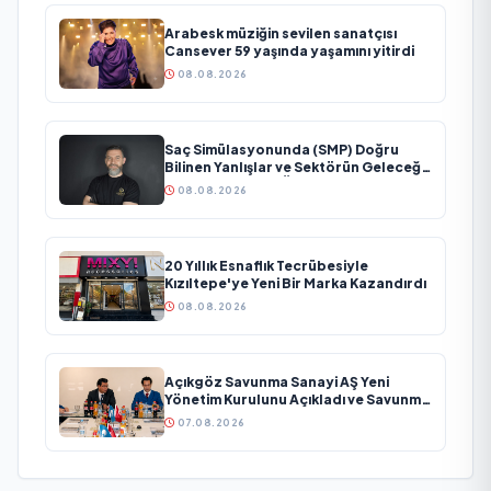
Arabesk müziğin sevilen sanatçısı
Cansever 59 yaşında yaşamını yitirdi
08.08.2026
Saç Simülasyonunda (SMP) Doğru
Bilinen Yanlışlar ve Sektörün Geleceği:
Onur Akdeniz ile Özel Röportaj
08.08.2026
20 Yıllık Esnaflık Tecrübesiyle
Kızıltepe'ye Yeni Bir Marka Kazandırdı
08.08.2026
Açıkgöz Savunma Sanayi AŞ Yeni
Yönetim Kurulunu Açıkladı ve Savunma
Sanayinde Küresel Vizyon Vurgusu
07.08.2026