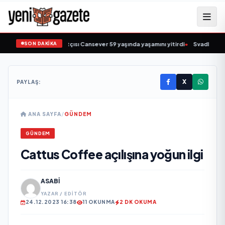
SON DAKİKA
ziğin sevilen sanatçısı Cansever 59 yaşında yaşamını yitirdi
•
Svadba Zincirl
X
PAYLAŞ:
ANA SAYFA
/
GÜNDEM
GÜNDEM
Cattus Coffee açılışına yoğun ilgi
ASABI
YAZAR / EDITÖR
24.12.2023 16:38
11 OKUNMA
2 DK OKUMA