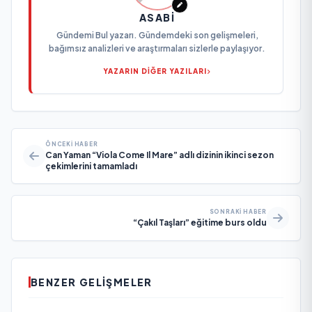
ASABI
Gündemi Bul yazarı. Gündemdeki son gelişmeleri,
bağımsız analizleri ve araştırmaları sizlerle paylaşıyor.
YAZARIN DİĞER YAZILARI
ÖNCEKI HABER
Can Yaman “Viola Come Il Mare” adlı dizinin ikinci sezon
çekimlerini tamamladı
SONRAKI HABER
“Çakıl Taşları” eğitime burs oldu
BENZER GELIŞMELER