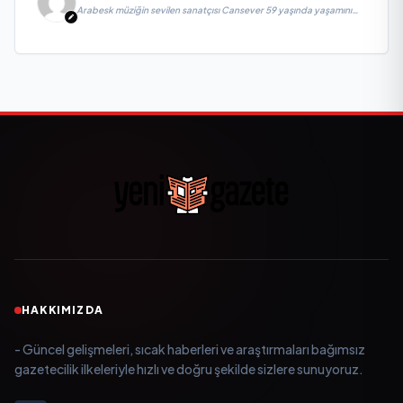
Arabesk müziğin sevilen sanatçısı Cansever 59 yaşında yaşamını
yitirdi
HAKKIMIZDA
- Güncel gelişmeleri, sıcak haberleri ve araştırmaları bağımsız
gazetecilik ilkeleriyle hızlı ve doğru şekilde sizlere sunuyoruz.