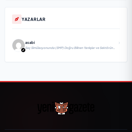
YAZARLAR
asabi
Saç Simülasyonunda (SMP) Doğru Bilinen Yanlışlar ve Sektörün
Geleceği: Onur Akdeniz ile Özel Röportaj