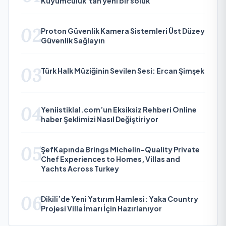
Kuyumculuk’tan yeni bir soluk
02
Proton Güvenlik Kamera Sistemleri Üst Düzey
Güvenlik Sağlayın
03
Türk Halk Müziğinin Sevilen Sesi: Ercan Şimşek
04
Yeniistiklal.com’un Eksiksiz Rehberi Online
haber Şeklimizi Nasıl Değiştiriyor
05
ŞefKapında Brings Michelin-Quality Private
Chef Experiences to Homes, Villas and
Yachts Across Turkey
06
Dikili’de Yeni Yatırım Hamlesi: Yaka Country
Projesi Villa İmarı İçin Hazırlanıyor