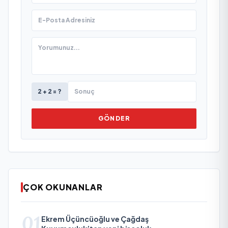
2 + 2 = ?
GÖNDER
ÇOK OKUNANLAR
01
Ekrem Üçüncüoğlu ve Çağdaş