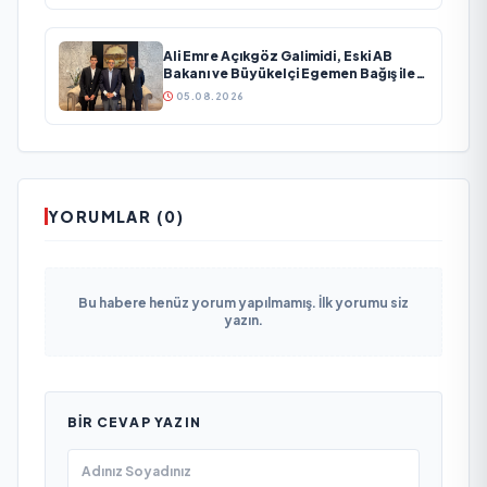
Ali Emre Açıkgöz Galimidi, Eski AB
Bakanı ve Büyükelçi Egemen Bağış ile
Bir Araya Geldi
05.08.2026
YORUMLAR (0)
Bu habere henüz yorum yapılmamış. İlk yorumu siz
yazın.
BIR CEVAP YAZIN