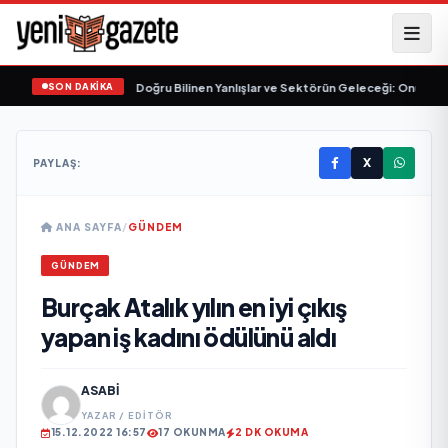
SON DAKİKA
mülasyonunda (SMP) Doğru Bilinen Yanlışlar ve Sektörün Geleceği: Onur Akdeni
X
PAYLAŞ:
ANA SAYFA
/
GÜNDEM
GÜNDEM
Burçak Atalık yılın en iyi çıkış
yapan iş kadını ödülünü aldı
ASABI
YAZAR / EDITÖR
15.12.2022 16:57
17 OKUNMA
2 DK OKUMA