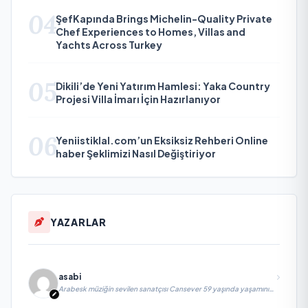
04
ŞefKapında Brings Michelin-Quality Private
Chef Experiences to Homes, Villas and
Yachts Across Turkey
05
Dikili’de Yeni Yatırım Hamlesi: Yaka Country
Projesi Villa İmarı İçin Hazırlanıyor
06
Yeniistiklal.com’un Eksiksiz Rehberi Online
haber Şeklimizi Nasıl Değiştiriyor
YAZARLAR
asabi
Arabesk müziğin sevilen sanatçısı Cansever 59 yaşında yaşamını
yitirdi