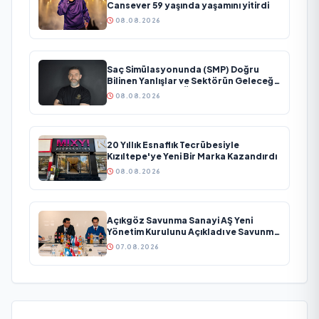
Cansever 59 yaşında yaşamını yitirdi
08.08.2026
Saç Simülasyonunda (SMP) Doğru
Bilinen Yanlışlar ve Sektörün Geleceği:
Onur Akdeniz ile Özel Röportaj
08.08.2026
20 Yıllık Esnaflık Tecrübesiyle
Kızıltepe'ye Yeni Bir Marka Kazandırdı
08.08.2026
Açıkgöz Savunma Sanayi AŞ Yeni
Yönetim Kurulunu Açıkladı ve Savunma
Sanayinde Küresel Vizyon Vurgusu
07.08.2026