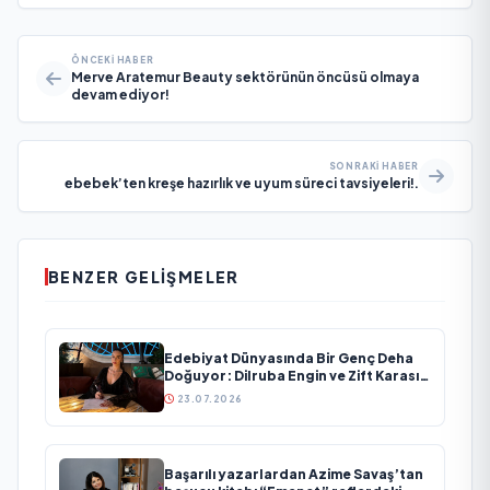
ÖNCEKI HABER
Merve Aratemur Beauty sektörünün öncüsü olmaya
devam ediyor!
SONRAKI HABER
ebebek’ten kreşe hazırlık ve uyum süreci tavsiyeleri!.
BENZER GELIŞMELER
Edebiyat Dünyasında Bir Genç Deha
Doğuyor: Dilruba Engin ve Zift Karası
Evreni ‘AVENOİR’
23.07.2026
Başarılı yazarlardan Azime Savaş’tan