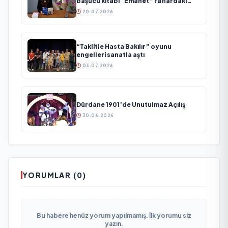
başucu kitabı “Emanet” raflardaki
yerini aldı
20.07.2026
“Taklitle Hasta Bakılır” oyunu
engelleri sanatla aştı
03.07.2026
Dürdane 1901’de Unutulmaz Açılış
30.06.2026
YORUMLAR (0)
Bu habere henüz yorum yapılmamış. İlk yorumu siz
yazın.