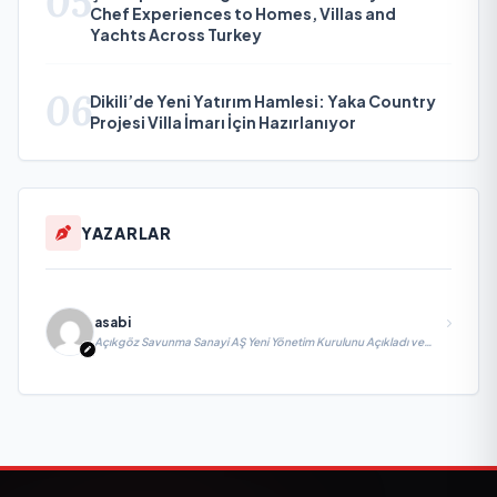
05
Chef Experiences to Homes, Villas and
Yachts Across Turkey
06
Dikili’de Yeni Yatırım Hamlesi: Yaka Country
Projesi Villa İmarı İçin Hazırlanıyor
YAZARLAR
asabi
Açıkgöz Savunma Sanayi AŞ Yeni Yönetim Kurulunu Açıkladı ve
Savunma Sanayinde Küresel Vizyon Vurgusu