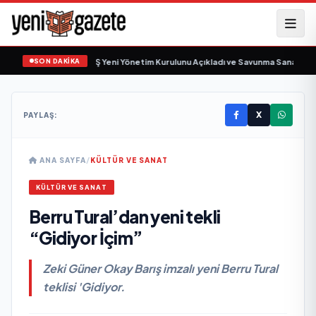
SON DAKİKA
göz Savunma Sanayi AŞ Yeni Yönetim Kurulunu Açıkladı ve Savunma Sanayinde 
X
PAYLAŞ:
ANA SAYFA
/
KÜLTÜR VE SANAT
KÜLTÜR VE SANAT
Berru Tural’dan yeni tekli
“Gidiyor İçim”
Zeki Güner Okay Barış imzalı yeni Berru Tural
teklisi 'Gidiyor.