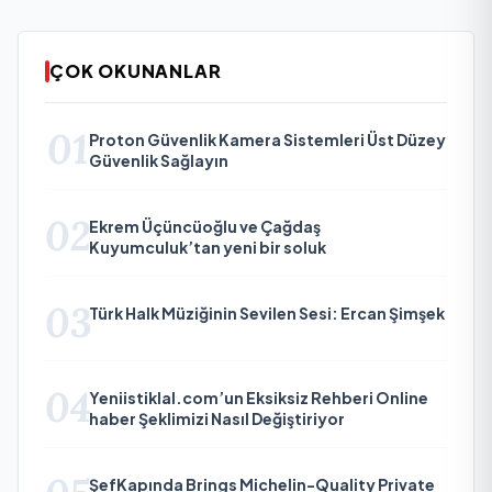
ÇOK OKUNANLAR
01
Proton Güvenlik Kamera Sistemleri Üst Düzey
Güvenlik Sağlayın
02
Ekrem Üçüncüoğlu ve Çağdaş
Kuyumculuk’tan yeni bir soluk
03
Türk Halk Müziğinin Sevilen Sesi: Ercan Şimşek
04
Yeniistiklal.com’un Eksiksiz Rehberi Online
haber Şeklimizi Nasıl Değiştiriyor
ŞefKapında Brings Michelin-Quality Private