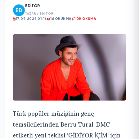
EDITÖR
YAZAR / EDITÖR
17.09.2024 01:16
16 OKUNMA
1 DK OKUMA
Türk popüler müziğinin genç
temsilcilerinden Berru Tural, DMC
etiketli yeni teklisi ‘GİDİYOR İÇİM’ için