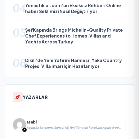
04
Yeniistiklal.com’un Eksiksiz Rehberi Online
haber Şeklimizi Nasıl Değiştiriyor
05
ŞefKapında Brings Michelin-Quality Private
Chef Experiences to Homes, Villas and
Yachts Across Turkey
06
Dikili’de Yeni Yatırım Hamlesi: Yaka Country
Projesi Villa İmarı İçin Hazırlanıyor
YAZARLAR
asabi
Açıkgöz Savunma Sanayi AŞ Yeni Yönetim Kurulunu Açıkladı ve
Savunma Sanayinde Küresel Vizyon Vurgusu