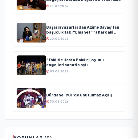
Evreni ‘AVENOİR’
23.07.2026
Başarılı yazarlardan Azime Savaş’tan
başucu kitabı “Emanet” raflardaki
yerini aldı
20.07.2026
“Taklitle Hasta Bakılır” oyunu
engelleri sanatla aştı
03.07.2026
Dürdane 1901’de Unutulmaz Açılış
30.06.2026
YORUMLAR (0)