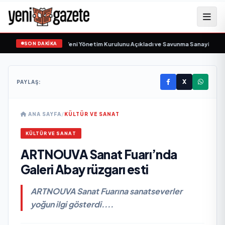
SON DAKİKA
avunma Sanayi AŞ Yeni Yönetim Kurulunu Açıkladı ve Savunma Sanayinde Küre
X
PAYLAŞ:
ANA SAYFA
/
KÜLTÜR VE SANAT
KÜLTÜR VE SANAT
ARTNOUVA Sanat Fuarı’nda
Galeri Abay rüzgarı esti
ARTNOUVA Sanat Fuarına sanatseverler
yoğun ilgi gösterdi....