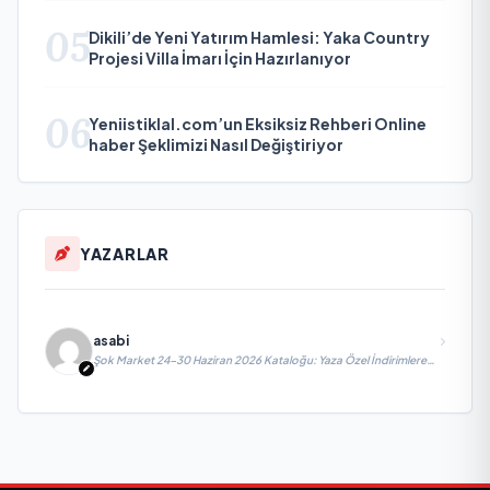
05
Dikili’de Yeni Yatırım Hamlesi: Yaka Country
Projesi Villa İmarı İçin Hazırlanıyor
06
Yeniistiklal.com’un Eksiksiz Rehberi Online
haber Şeklimizi Nasıl Değiştiriyor
YAZARLAR
asabi
Şok Market 24-30 Haziran 2026 Kataloğu: Yaza Özel İndirimlere
Hazır Mısınız?