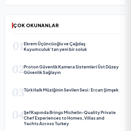
ÇOK OKUNANLAR
01
Ekrem Üçüncüoğlu ve Çağdaş
Kuyumculuk’tan yeni bir soluk
02
Proton Güvenlik Kamera Sistemleri Üst Düzey
Güvenlik Sağlayın
03
Türk Halk Müziğinin Sevilen Sesi: Ercan Şimşek
04
ŞefKapında Brings Michelin-Quality Private
Chef Experiences to Homes, Villas and
Yachts Across Turkey