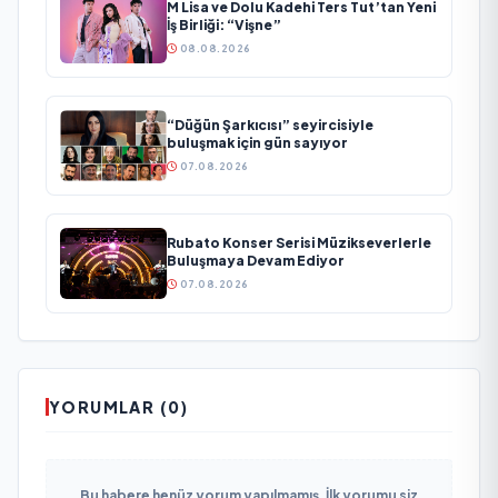
M Lisa ve Dolu Kadehi Ters Tut’tan Yeni
İş Birliği: “Vişne”
08.08.2026
“Düğün Şarkıcısı” seyircisiyle
buluşmak için gün sayıyor
07.08.2026
Rubato Konser Serisi Müzikseverlerle
Buluşmaya Devam Ediyor
07.08.2026
YORUMLAR (0)
Bu habere henüz yorum yapılmamış. İlk yorumu siz