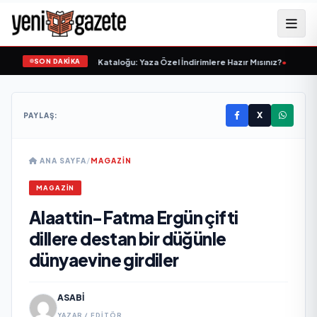
SON DAKİKA
0 Haziran 2026 Kataloğu: Yaza Özel İndirimlere Hazır Mısınız?
•
BİM'in 26 Haz
X
PAYLAŞ:
ANA SAYFA
/
MAGAZIN
MAGAZIN
Alaattin-Fatma Ergün çifti
dillere destan bir düğünle
dünyaevine girdiler
ASABI
YAZAR / EDITÖR