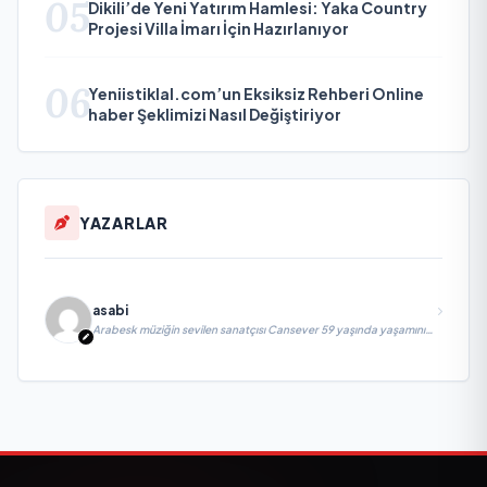
05
Dikili’de Yeni Yatırım Hamlesi: Yaka Country
Projesi Villa İmarı İçin Hazırlanıyor
06
Yeniistiklal.com’un Eksiksiz Rehberi Online
haber Şeklimizi Nasıl Değiştiriyor
YAZARLAR
asabi
Arabesk müziğin sevilen sanatçısı Cansever 59 yaşında yaşamını
yitirdi