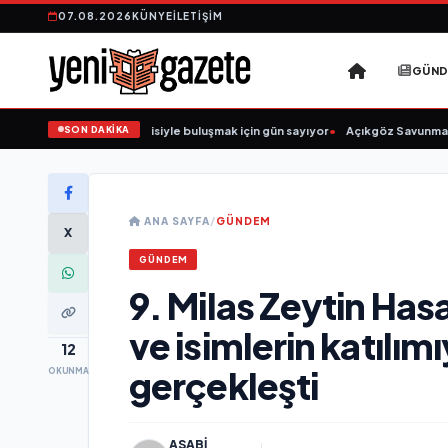
07.08.2026
KÜNYE
İLETIŞIM
GÜN
SON DAKİKA
Düğün Şarkıcısı” seyircisiyle buluşmak için gün sayıyor
•
Açıkgöz Savunma Sana
ANA SAYFA
/
GÜNDEM
X
GÜNDEM
9. Milas Zeytin Hasa
ve isimlerin katılım
12
gerçekleşti
OKUNMA
ASABI