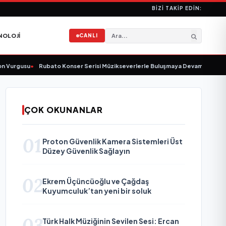
BIZI TAKIP EDIN:
NOLOJI
CANLI
urgusu
•
Rubato Konser Serisi Müzikseverlerle Buluşmaya Devam Ediyor
•
Yo
ÇOK OKUNANLAR
01
Proton Güvenlik Kamera Sistemleri Üst
Düzey Güvenlik Sağlayın
02
Ekrem Üçüncüoğlu ve Çağdaş
Kuyumculuk’tan yeni bir soluk
03
Türk Halk Müziğinin Sevilen Sesi: Ercan