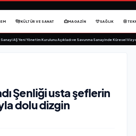
DEM
KÜLTÜR VE SANAT
MAGAZIN
SAĞLIK
TEK
yi AŞ Yeni Yönetim Kurulunu Açıkladı ve Savunma Sanayinde Küresel Vizyon V
dı Şenliği usta şeflerin
ıyla dolu dizgin