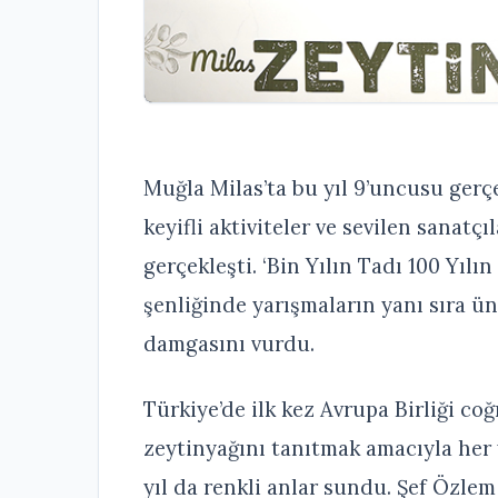
Muğla Milas’ta bu yıl 9’uncusu gerç
keyifli aktiviteler ve sevilen sanatç
gerçekleşti. ‘Bin Yılın Tadı 100 Yıl
şenliğinde yarışmaların yanı sıra ün
damgasını vurdu.
Türkiye’de ilk kez Avrupa Birliği coğ
zeytinyağını tanıtmak amacıyla her 
yıl da renkli anlar sundu. Şef Özle