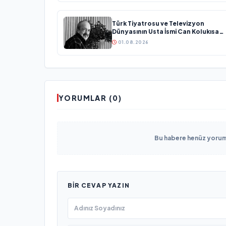
Türk Tiyatrosu ve Televizyon
Dünyasının Usta İsmi Can Kolukısa
Hayatını Kaybetti
01.08.2026
YORUMLAR (0)
Bu habere henüz yorum 
BIR CEVAP YAZIN