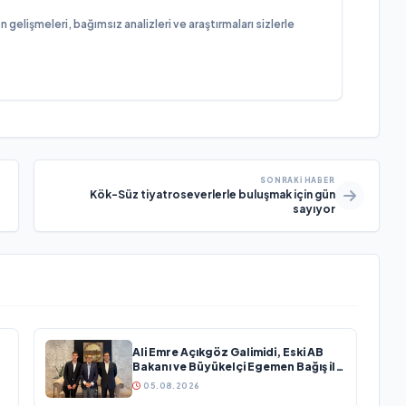
elişmeleri, bağımsız analizleri ve araştırmaları sizlerle
SONRAKI HABER
Kök-Süz tiyatroseverlerle buluşmak için gün
sayıyor
Ali Emre Açıkgöz Galimidi, Eski AB
Bakanı ve Büyükelçi Egemen Bağış ile
Bir Araya Geldi
05.08.2026