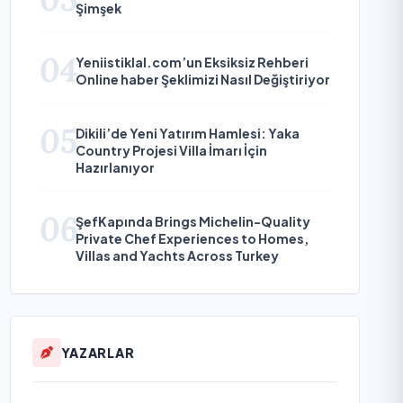
Şimşek
04
Yeniistiklal.com’un Eksiksiz Rehberi
Online haber Şeklimizi Nasıl Değiştiriyor
05
Dikili’de Yeni Yatırım Hamlesi: Yaka
Country Projesi Villa İmarı İçin
Hazırlanıyor
06
ŞefKapında Brings Michelin-Quality
Private Chef Experiences to Homes,
Villas and Yachts Across Turkey
YAZARLAR