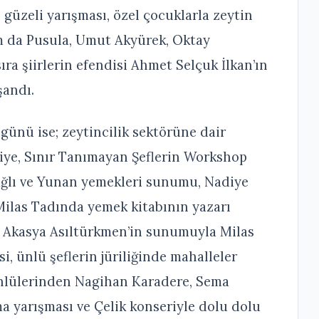
 güzeli yarışması, özel çocuklarla zeytin
şam da Pusula, Umut Akyürek, Oktay
ıra şiirlerin efendisi Ahmet Selçuk İlkan’ın
şandı.
 günü ise; zeytincilik sektörüne dair
ürkiye, Sınır Tanımayan Şeflerin Workshop
ağlı ve Yunan yemekleri sunumu, Nadiye
 Milas Tadında yemek kitabının yazarı
u Akasya Asıltürkmen’in sunumuyla Milas
si, ünlü şeflerin jüriliğinde mahalleler
ünlülerinden Nagihan Karadere, Sema
a yarışması ve Çelik konseriyle dolu dolu