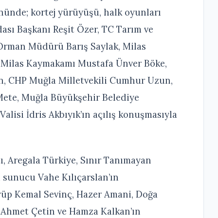
nünde; kortej yürüyüşü, halk oyunları
dası Başkanı Reşit Özer, TC Tarım ve
Orman Müdürü Barış Saylak, Milas
 Milas Kaymakamı Mustafa Ünver Böke,
n, CHP Muğla Milletvekili Cumhur Uzun,
Mete, Muğla Büyükşehir Belediye
lisi İdris Akbıyık’ın açılış konuşmasıyla
, Aregala Türkiye, Sınır Tanımayan
 sunucu Vahe Kılıçarslan’ın
yüp Kemal Sevinç, Hazer Amani, Doğa
k, Ahmet Çetin ve Hamza Kalkan’ın