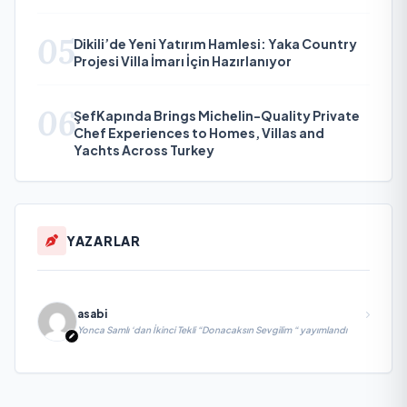
05
Dikili’de Yeni Yatırım Hamlesi: Yaka Country
Projesi Villa İmarı İçin Hazırlanıyor
06
ŞefKapında Brings Michelin-Quality Private
Chef Experiences to Homes, Villas and
Yachts Across Turkey
YAZARLAR
asabi
Yonca Samlı ‘dan İkinci Tekli “Donacaksın Sevgilim “ yayımlandı