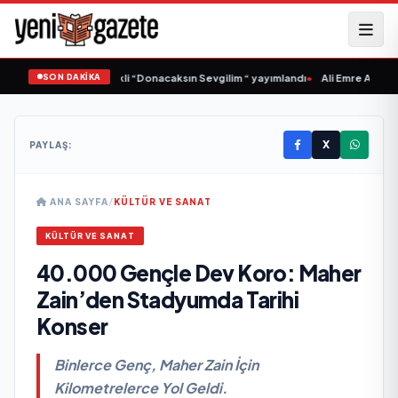
SON DAKİKA
a Samlı ‘dan İkinci Tekli “Donacaksın Sevgilim “ yayımlandı
•
Ali Emre Açıkgöz 
X
PAYLAŞ:
ANA SAYFA
/
KÜLTÜR VE SANAT
KÜLTÜR VE SANAT
40.000 Gençle Dev Koro: Maher
Zain’den Stadyumda Tarihi
Konser
Binlerce Genç, Maher Zain İçin
Kilometrelerce Yol Geldi.