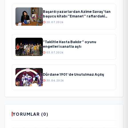
Başarılı yazarlardan Azime Savaş’tan
başucu kitabı “Emanet” raflardaki
yerini aldı
20.07.2026
“Taklitle Hasta Bakılır” oyunu
engelleri sanatla aştı
03.07.2026
Dürdane 1901’de Unutulmaz Açılış
30.06.2026
YORUMLAR (0)