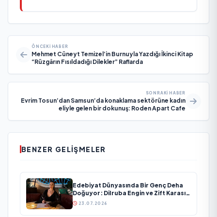
ÖNCEKI HABER
Mehmet Cüneyt Temizel’in Burnuyla Yazdığı İkinci Kitap
“Rüzgârın Fısıldadığı Dilekler” Raflarda
SONRAKI HABER
Evrim Tosun’dan Samsun’da konaklama sektörüne kadın
eliyle gelen bir dokunuş: Roden Apart Cafe
BENZER GELIŞMELER
Edebiyat Dünyasında Bir Genç Deha
Doğuyor: Dilruba Engin ve Zift Karası
Evreni ‘AVENOİR’
23.07.2026