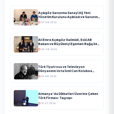
Açıkgöz Savunma Sanayi AŞ Yeni
Yönetim Kurulunu Açıkladı ve Savunma
Sanayinde Küresel Vizyon Vurgusu
07.08.2026
Ali Emre Açıkgöz Galimidi, Eski AB
Bakanı ve Büyükelçi Egemen Bağış ile
Bir Araya Geldi
05.08.2026
Türk Tiyatrosu ve Televizyon
Dünyasının Usta İsmi Can Kolukısa
Hayatını Kaybetti
01.08.2026
Almanya’da Dikkatleri Üzerine Çeken
Türk Firması: Taşyapı
31.07.2026