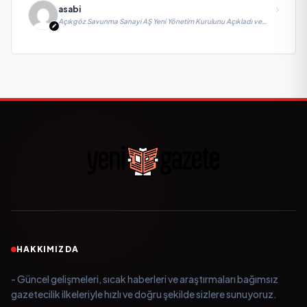
asabi
Açıkgöz Savunma Sanayi AŞ Yeni Yönetim Kurulunu Açıkladı ve
Savunma Sanayinde Küresel Vizyon Vurgusu
HAKKIMIZDA
- Güncel gelişmeleri, sıcak haberleri ve araştırmaları bağımsız
gazetecilik ilkeleriyle hızlı ve doğru şekilde sizlere sunuyoruz.