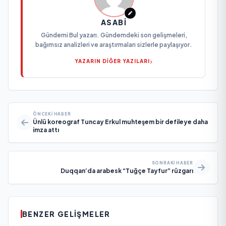
ASABI
Gündemi Bul yazarı. Gündemdeki son gelişmeleri,
bağımsız analizleri ve araştırmaları sizlerle paylaşıyor.
YAZARIN DİĞER YAZILARI
ÖNCEKI HABER
Ünlü koreograf Tuncay Erkul muhteşem bir defileye daha
imza attı
SONRAKI HABER
Duqqan’da arabesk “Tuğçe Tayfur” rüzgarı
BENZER GELIŞMELER