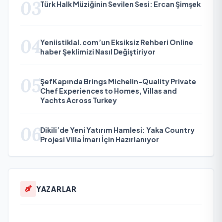
03
Türk Halk Müziğinin Sevilen Sesi: Ercan Şimşek
04
Yeniistiklal.com’un Eksiksiz Rehberi Online
haber Şeklimizi Nasıl Değiştiriyor
05
ŞefKapında Brings Michelin-Quality Private
Chef Experiences to Homes, Villas and
Yachts Across Turkey
06
Dikili’de Yeni Yatırım Hamlesi: Yaka Country
Projesi Villa İmarı İçin Hazırlanıyor
YAZARLAR