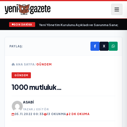
SON DAKİKA
 Savunma Sanayi AŞ Yeni Yönetim Kurulunu Açıkladı ve Savunma Sanayinde Kü
X
PAYLAŞ:
ANA SAYFA
/
GÜNDEM
GÜNDEM
1000 mutluluk…
ASABI
YAZAR / EDITÖR
05.11.2022 00:33
13 OKUNMA
2 DK OKUMA